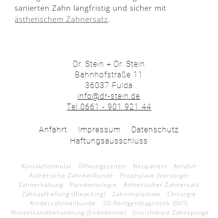
sanierten Zahn langfristig und sicher mit
ästhetischem Zahnersatz
.
Dr. Stein + Dr. Stein
Bahnhofstraße 11
36037 Fulda
info@dr-stein.de
Tel 0661 - 901 921 44
Anfahrt
Impressum
Datenschutz
Haftungsausschluss
Kontaktformular
Öffnungszeiten
Neupatient
Anfahrt
Ästhetische Zahnheilkunde
Prophylaxe (Vorsorge)
Zahnerhaltung
Parodontologie
Ästhetischer Zahnersatz
Zahnaufhellung (Bleaching)
Zahnimplantate
Chirurgie
Kinderzahnheilkunde
3D-Röntgendiagnostik (DVT)
Wurzelkanalbehandlung (Endodontie)
Unsichtbare Zahnspange