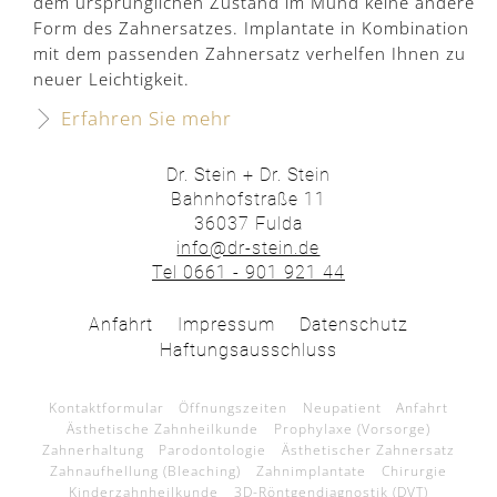
dem ursprünglichen Zustand im Mund keine andere
Form des Zahnersatzes.
Implantate in Kombination
mit dem passenden Zahnersatz verhelfen Ihnen zu
neuer Leichtigkeit.
Erfahren Sie mehr
Dr. Stein + Dr. Stein
Bahnhofstraße 11
36037 Fulda
info@dr-stein.de
Tel 0661 - 901 921 44
Anfahrt
Impressum
Datenschutz
Haftungsausschluss
Kontaktformular
Öffnungszeiten
Neupatient
Anfahrt
Ästhetische Zahnheilkunde
Prophylaxe (Vorsorge)
Zahnerhaltung
Parodontologie
Ästhetischer Zahnersatz
Zahnaufhellung (Bleaching)
Zahnimplantate
Chirurgie
Kinderzahnheilkunde
3D-Röntgendiagnostik (DVT)